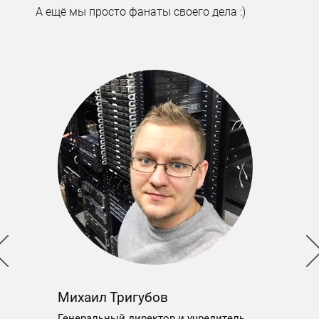
А ещё мы просто фанаты своего дела :)
Дмитри
ИТ-специа
Михаил Тригубов
техподдер
Генеральный директор и учредитель