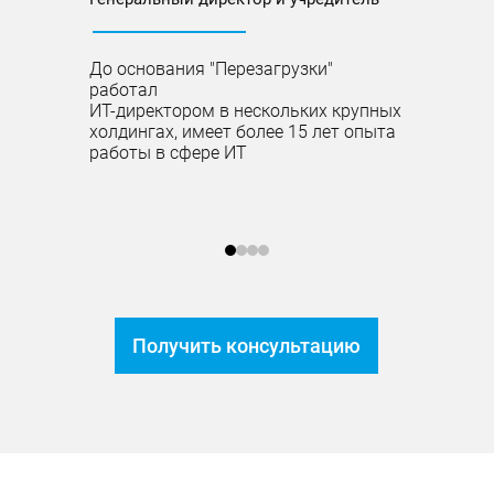
За свой 2
столько к
До основания "Перезагрузки"
сложных с
работал
сейчас м
ИТ-директором в нескольких крупных
глазами. 
холдингах, имеет более 15 лет опыта
трендов, 
работы в сфере ИT
компьюте
полным от
Получить консультацию